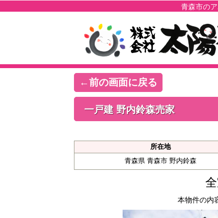
青森市のア
←前の画面に戻る
一戸建 野内鈴森売家
所在地
青森県 青森市 野内鈴森
全
本物件の内