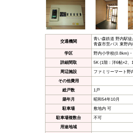
青い森鉄道 野内駅徒
交通機関
青森市営バス 東野内
学区
野内小学校(0.8km)・
詳細間取
5K (1階：洋6帖×2
周辺施設
ファミリーマート野内
その他費用
総戸数
1戸
築年月
昭和54年10月
駐車場
敷地内 可
駐車場複数台
不可
用途地域