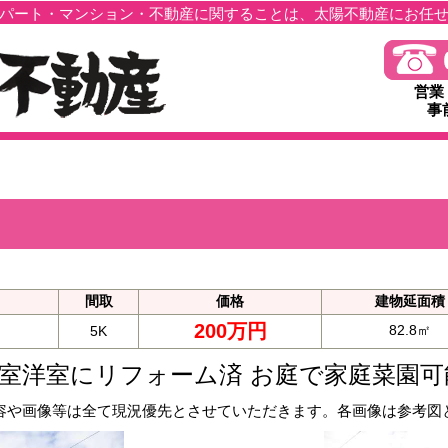
パート・マンション・不動産に関することは、太陽不動産にお任
営業
事
間取
価格
建物延面積
200万円
82.8㎡
5K
室洋室にリフォーム済 お庭で家庭菜園可
容や画像等は全て現況優先とさせていただきます。各画像は参考図