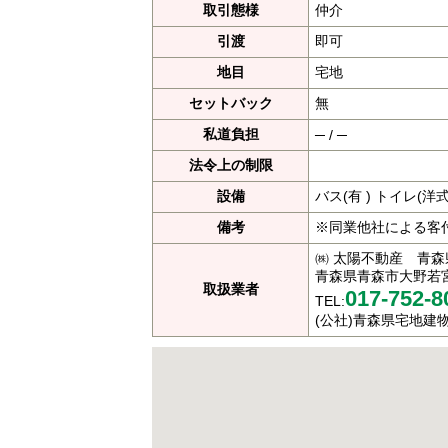
取引態様
仲介
引渡
即可
地目
宅地
セットバック
無
私道負担
─ / ─
法令上の制限
設備
バス(有 ) トイレ(
備考
※同業他社による客
㈱ 太陽不動産 青森県
青森県青森市大野若宮1
取扱業者
017-752-8
TEL:
(公社)青森県宅地建