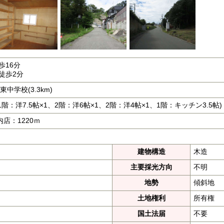
歩16分
徒歩2分
東中学校(3.3km)
、1階：洋7.5帖×1、2階：洋6帖×1、2階：洋4帖×1、1階：キッチン3.5帖)
店：1220ｍ
建物構造
木造
主要採光方向
不明
地勢
傾斜地
土地権利
所有権
国土法届
不要