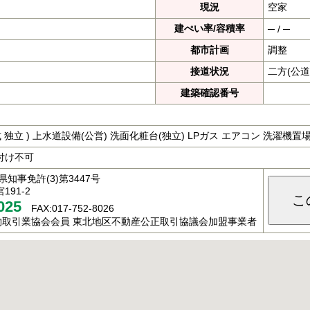
現況
空家
建ぺい率/容積率
─ / ─
都市計画
調整
接道状況
二方(公道
建築確認番号
洋式 独立 ) 上水道設備(公営) 洗面化粧台(独立) LPガス エアコン 洗濯機
付け不可
知事免許(3)第3447号
91-2
こ
025
FAX:017-752-8026
物取引業協会会員 東北地区不動産公正取引協議会加盟事業者