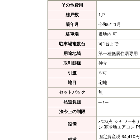
その他費用
総戸数
1戸
築年月
令和6年1月
駐車場
敷地内 可
駐車場複数台
可1台まで
用途地域
第一種低層住居専用
取引態様
仲介
引渡
即可
地目
宅地
セットバック
無
私道負担
─ / ─
法令上の制限
バス(有 シャワー有 
設備
シ 寒冷地エアコン P
固定資産税:64,4
備考