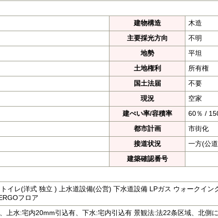
建物構造
木造
主要採光方向
不明
地勢
平坦
土地権利
所有権
国土法届
不要
現況
空家
建ぺい率/容積率
60％ / 1
都市計画
市街化
接道状況
一方(公道
建築確認番号
) トイレ(洋式 独立 ) 上水道設備(公営) 下水道設備 LPガス ウォー
ERGOフロア
10円、上水:宅内20mm引込有、下水:宅内引込有 景観法:法22条区域、