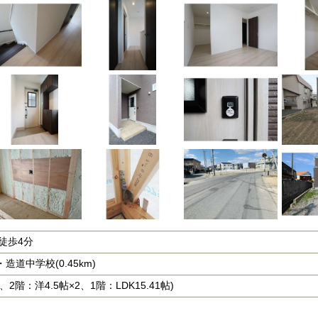
徒歩4分
・造道中学校(0.45km)
1、2階：洋4.5帖×2、1階：LDK15.41帖)