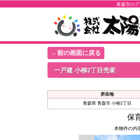
青森市のア
←前の画面に戻る
一戸建 小柳2丁目売家
所在地
青森県 青森市 小柳2丁目
保
本物件の内