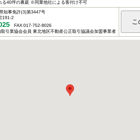
る40坪の裏庭 ※同業他社による客付け不可
知事免許(3)第3447号
91-2
こ
025
FAX:017-752-8026
物取引業協会会員 東北地区不動産公正取引協議会加盟事業者