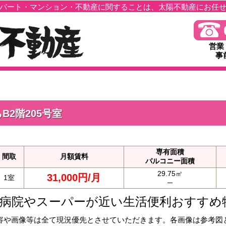
パート・マンション・不動産に関することは、太陽不動産にお任
営業
事
2階205号室
専有面積
間取
月額賃料
バルコニー面積
29.75㎡
31,000円/月
1室
─
病院やスーパーが近い生活便利おすすめ物件
容や画像等は全て現況優先とさせていただきます。各画像は参考図