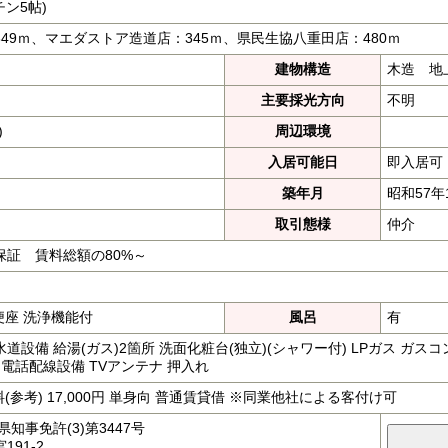
チン5帖)
49ｍ、マエダストア造道店：345ｍ、県民生協八重田店：480ｍ
建物構造
木造 地
主要採光方向
不明
)
周辺環境
入居可能日
即入居可
築年月
昭和57年
取引態様
仲介
保証 賃料総額の80%～
便座 洗浄機能付
風呂
有
水道設備 給湯(ガス)2箇所 洗面化粧台(独立)(シャワー付) LPガス ガスコ
 電話配線設備 TVアンテナ 押入れ
(参考) 17,000円 単身向 普通賃貸借 ※同業他社による客付け可
知事免許(3)第3447号
91-2