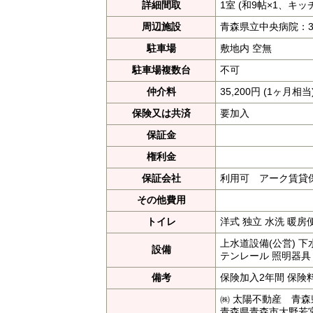
詳細間取
1室 (和9帖×1、キッ
周辺施設
青森県立中央病院：3
駐車場
敷地内 空無
駐車場複数台
不可
仲介料
35,200円 (1ヶ月相当
保険又は共済
要加入
保証金
権利金
保証会社
利用可 アーク賃貸
その他費用
トイレ
洋式 独立 水洗 暖房
上水道設備(公営) 下
設備
テンレール 照明器具
備考
保険加入2年間 保険料
㈱ 太陽不動産 青森県
青森県青森市大野若宮1