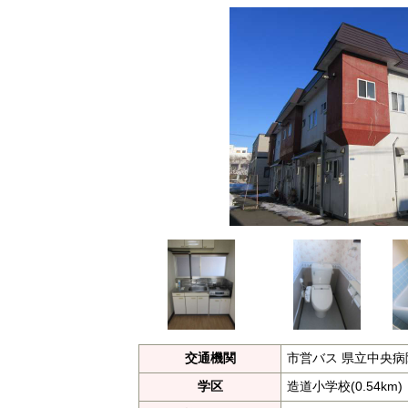
交通機関
市営バス 県立中央病
学区
造道小学校(0.54km)