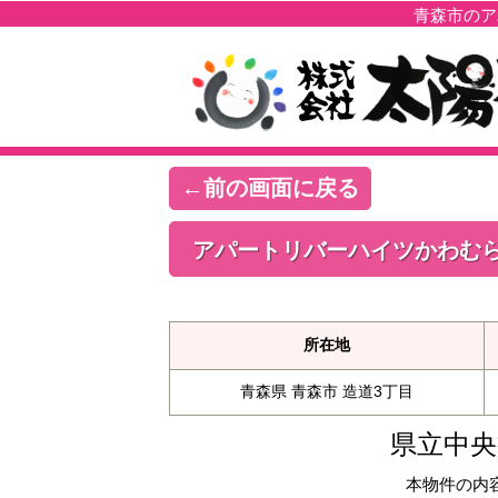
青森市のア
←前の画面に戻る
アパートリバーハイツかわむらB
所在地
青森県 青森市 造道3丁目
県立中央
本物件の内