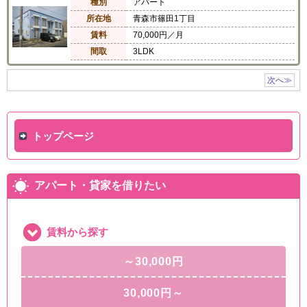
種別
アパート
所在地
青森市篠田1丁目
賃料
70,000円／月
間取
3LDK
次へ≫
トップページ
アパート・貸家を借りたい
賃料から探す
～30,000円
30,000円～