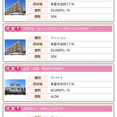
所在地
青森市堤町1丁目
賃料
65,000円／月
間取
3DK
♪角部屋・ゆとりの3DK♪バス停前で好立地物件♪
種別
マンション
所在地
青森市堤町1丁目
賃料
65,000円／月
間取
3DK
住居、店舗、事務所可能物件
種別
アパート
所在地
青森市蛍沢1丁目
賃料
65,000円／月
間取
4LDK
青森駅近くで便利な立地です。