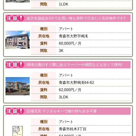
間取
1LDK
金沢生協徒歩3分でお買い物も便利で日当たり良好物件です!!
種別
アパート
所在地
青森市大野字鳴滝
賃料
60,000円／月
間取
3K
鳴滝公園のすぐ隣にありスーパーや病院なども近くで便利!
種別
アパート
所在地
青森市大野鳴滝64-62
賃料
62,000円／月
間取
3LDK
設備充実 デジタルキーで鍵の持ち歩き不要
種別
アパート
所在地
青森市桂木3丁目