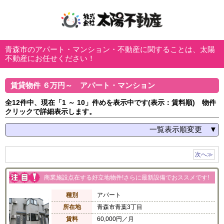
青森市のアパート・マンション・不動産に関することは、太陽
不動産にお任せください！
賃貸物件 ６万円～ アパート・マンション
全12件中、現在「1 ～ 10」件めを表示中です(表示：賃料順) 物件
クリックで詳細表示します。
一覧表示順変更 ▼
賃料順
次へ≫
築年月の新しい順
商業施設点在する好立地物件!さらに最新設備でおススメです!
町名ごと
情報更新順
種別
アパート
所在地
青森市青葉3丁目
物件種別ごと
賃料
60,000円／月