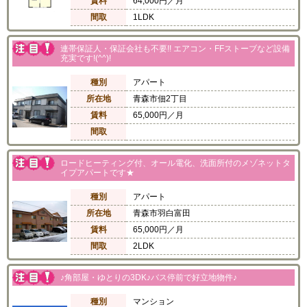
賃料
64,000円／月
間取
1LDK
連帯保証人・保証会社も不要!! エアコン・FFストーブなど設備
充実です!(^^)!
種別
アパート
所在地
青森市佃2丁目
賃料
65,000円／月
間取
ロードヒーティング付、オール電化、洗面所付のメゾネットタ
イプアパートです★
種別
アパート
所在地
青森市羽白富田
賃料
65,000円／月
間取
2LDK
♪角部屋・ゆとりの3DK♪バス停前で好立地物件♪
種別
マンション